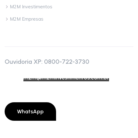
M2M Investimentos
M2M Empresas
Contato
Ouvidoria XP: 0800-722-3730
E-mail:
m2m@m2minvestimentos.com.br
Fale Conosco
WhatsApp