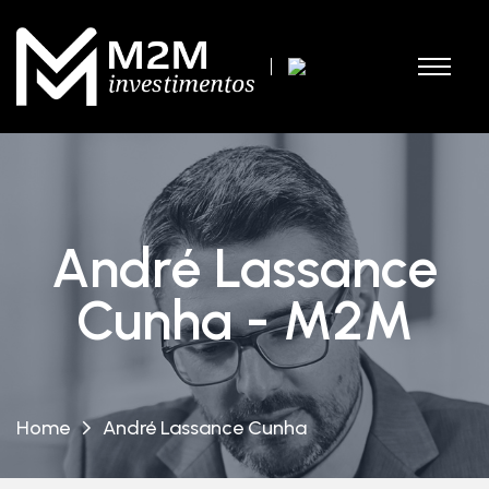
André Lassance
Cunha - M2M
Home
André Lassance Cunha